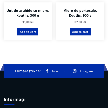
Unt de arahide cu miere,
Miere de portocale,
Koutlis, 300 g
Koutlis, 900 g
35,00
lei
82,00
lei
Add to cart
Add to cart
Urmărește-ne:
Facebook
Instagram
Informații