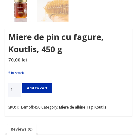
Miere de pin cu fagure,
Koutlis, 450 g
70,00
lei
5 in stock
Add to cart
SKU:
KTL4mpfk450
Category:
Miere de albine
Tag:
Koutlis
Reviews (0)