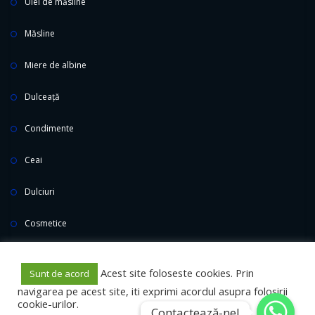
Ulei de măsline
Măsline
Miere de albine
Dulceață
Condimente
Ceai
Dulciuri
Cosmetice
Promoționale
Acest site foloseste cookies. Prin
Sunt de acord
navigarea pe acest site, iti exprimi acordul asupra folosirii
cookie-urilor.
Contactează-ne!
Contactează-ne!