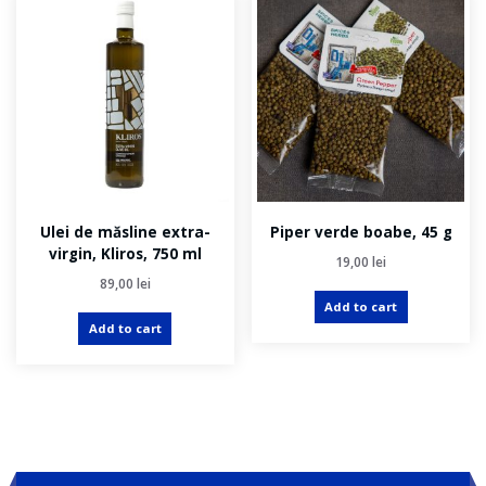
Ulei de măsline extra-
Piper verde boabe, 45 g
virgin, Kliros, 750 ml
19,00
lei
89,00
lei
Add to cart
Add to cart