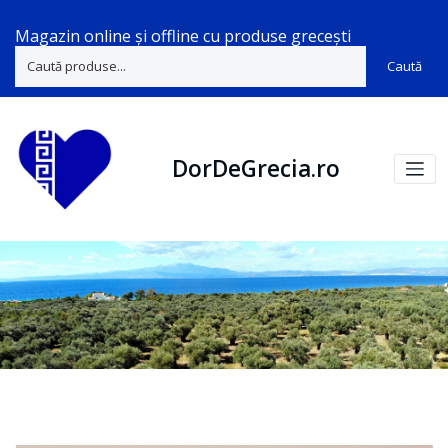
Magazin online și offline cu produse grecești
Caută
DorDeGrecia.ro