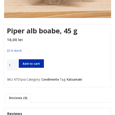
Piper alb boabe, 45 g
16,00
lei
22 in stock
Add to cart
SKU:
KTS1pia
Category:
Condimente
Tag:
Katsamaki
Reviews (0)
Reviews